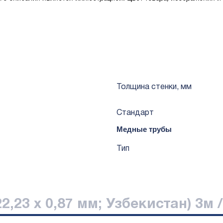
охранением состава и эксплуатационных качеств товара.
Толщина стенки, мм
Стандарт
Медные трубы
Тип
2,23 х 0,87 мм; Узбекистан) 3м 