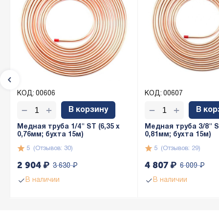
КОД:
00606
КОД:
00607
+
+
−
−
В корзину
В кор
Медная труба 1/4" ST (6,35 х
Медная труба 3/8" ST
0,76мм; бухта 15м)
0,81мм; бухта 15м)
5
(Отзывов: 30)
5
(Отзывов: 29)
2 904
₽
4 807
₽
3 630
₽
6 009
₽
В наличии
В наличии