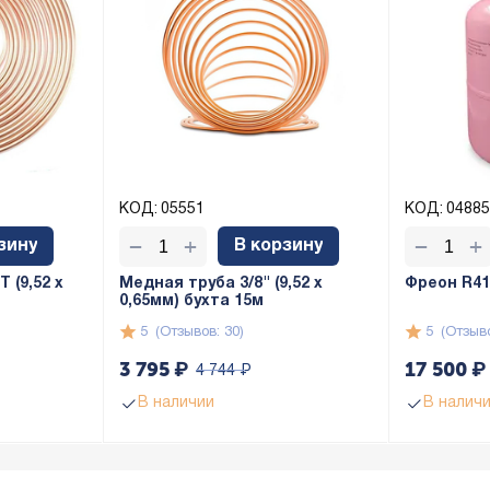
КОД:
05551
КОД:
04885
+
+
−
−
зину
В корзину
 (9,52 х
Медная труба 3/8" (9,52 x
Фреон R410
0,65мм) бухта 15м
5
(Отзывов: 30)
5
(Отзыво
3 795
₽
17 500
₽
4 744
₽
В наличии
В налич