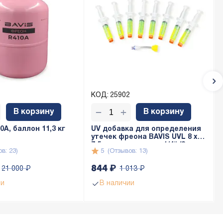
КОД:
25902
+
−
В корзину
В корзину
A, баллон 11,3 кг
UV добавка для определения
утечек фреона BAVIS UVL 8 x
7,5мл с адаптером 1/4" (8 доз
в: 23)
5
(Отзывов: 13)
по 7,5мл)
844
₽
21 000
₽
1 013
₽
ии
В наличии