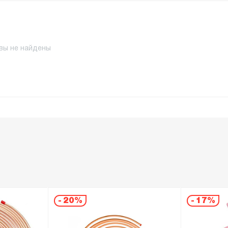
вы не найдены
-
20%
-
17%