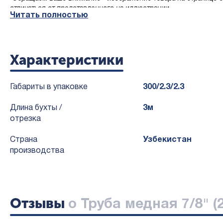
отличаться от представленного на иллюстрации.
Читать полностью
*Производителю предоставлено право менять бренд товара, c с
Характеристики
Габариты в упаковке
300/2.3/2.3
Длина бухты /
3м
отрезка
Страна
Узбекистан
производства
Отзывы
о Труба медная 7/8" (2