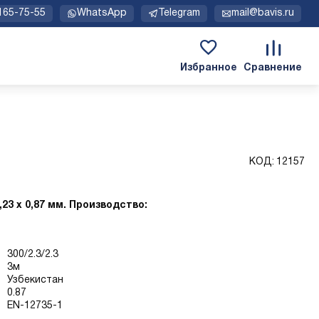
 165-75-55
WhatsApp
Telegram
mail@bavis.ru
КОД:
12157
,23 х 0,87 мм. Производство:
300/2.3/2.3
3м
Узбекистан
0.87
EN-12735-1