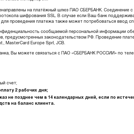
еренаправлены на платёжный шлюз ПАО СБЕРБАНК. Соединение 
отокола шифрования SSL. В случае если Ваш банк поддержив
cure для проведения платежа также может потребоваться ввод с
онфиденциальность сообщаемой персональной информации обе
ев, предусмотренных законодательством РФ. Проведение плат
., MasterCard Europe Sprl, JCB.
анка, Вы можете связаться с ПАО «СБЕРБАНК РОССИИ» по телефо
ый счет;
плату 2 рабочих дня;
аз не позднее чем в 14 календарных дней, если по истече
ств на баланс клиента.