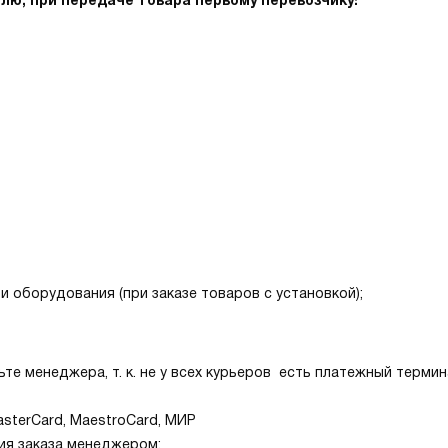
лю, при передаче товара первому перевозчику!
 оборудования (при заказе товаров с установкой);
е менеджера, т. к. не у всех курьеров есть платежный термина
sterCard, MaestroCard, МИР
ия заказа менеджером: