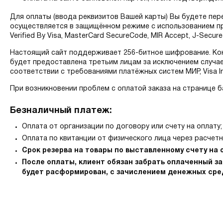
Для оплаты (ввода реквизитов Вашей карты) Вы будете п
осуществляется в защищённом режиме с использованием пр
Verified By Visa, MasterCard SecureCode, MIR Accept, J-Se
Настоящий сайт поддерживает 256-битное шифрование. К
будет предоставлена третьим лицам за исключением случа
соответствии с требованиями платёжных систем МИР, Visa Int
При возникновении проблем с оплатой заказа на странице б
Безналичный платеж:
Оплата от организации по договору или счету на оплату;
Оплата по квитанции от физического лица через расчетн
Срок резерва на товары по выставленному счету на о
После оплаты, клиент обязан забрать оплаченный зак
будет расформирован, с зачислением денежных сред