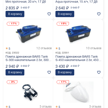
Mini проточная, 20 л/ч, 17 Дб
Aqua проточная, 15 л/ч, 17 Дб
2 835
₽
3 402
₽
2 640
₽
3 948
₽
В корзину
В корзину
-
17%
-
15%
12 отзывов
10 отзывов
5
5
КОД:
23022
КОД:
22991
Помпа дренажная BAVIS Tank
Помпа дренажная BAVIS Tank
S-300 накопительная 2.3л, 300
S-450 накопительная 2.3л, 450
л/ч
л/ч
2 940
₽
3 552
₽
3 430
₽
4 032
₽
В корзину
В корзину
-
3%
-
17%
3 отзыва
3 отзыва
5
5