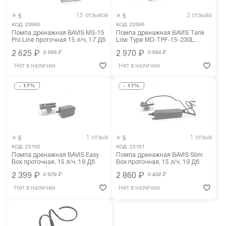
15 отзывов
2 отзыва
5
5
КОД:
23960
КОД:
22996
Помпа дренажная BAVIS MS-15
Помпа дренажная BAVIS Tank
Pro Line проточная 15 л/ч, 17 Дб
Low Type MD-TPF-15-230L
накопительная 1.2л, 260 л/ч
2 625
₽
2 995
₽
2 970
₽
3 564
₽
Нет в наличии
Нет в наличии
-
17%
-
17%
1 отзыв
1 отзыв
5
5
КОД:
23192
КОД:
23191
Помпа дренажная BAVIS Easy
Помпа дренажная BAVIS Slim
Box проточная, 15 л/ч, 19 Дб
Box проточная, 15 л/ч, 19 Дб
2 399
₽
2 879
₽
2 860
₽
3 432
₽
Нет в наличии
Нет в наличии