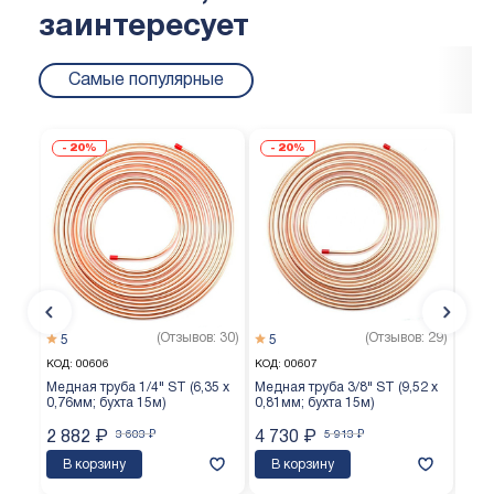
заинтересует
Самые популярные
20%
20%
(Отзывов: 30)
(Отзывов: 29)
5
5
5
КОД:
00606
КОД:
00607
КОД:
Медная труба 1/4" ST (6,35 х
Медная труба 3/8" ST (9,52 х
Медн
0,76мм; бухта 15м)
0,81мм; бухта 15м)
0,65
2 882
₽
3 603
₽
4 730
₽
5 913
₽
3 8
В корзину
В корзину
В 