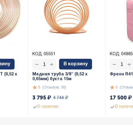
КОД:
05551
КОД:
04885
+
+
−
−
зину
В корзину
 (9,52 х
Медная труба 3/8" (9,52 x
Фреон R410
0,65мм) бухта 15м
5
(Отзывов: 30)
5
(Отзыво
3 795
₽
17 500
₽
4 744
₽
В наличии
В налич