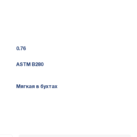
 формат маркировки на самом товаре и его упаковке может
0.76
ASTM B280
Мягкая в бухтах