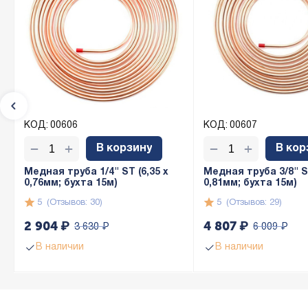
КОД:
00606
КОД:
00607
+
+
−
−
В корзину
В кор
Медная труба 1/4" ST (6,35 х
Медная труба 3/8" ST
0,76мм; бухта 15м)
0,81мм; бухта 15м)
5
(Отзывов: 30)
5
(Отзывов: 29)
2 904
₽
4 807
₽
3 630
₽
6 009
₽
В наличии
В наличии