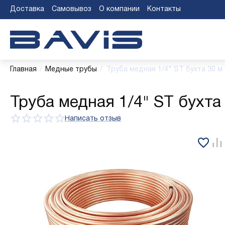
Доставка
Самовывоз
О компании
Контакты
Главная
/
Медные трубы
/
Труба медная 1/4" ST бухта 30 м (
Труба медная 1/4" ST бухта 
Написать отзыв