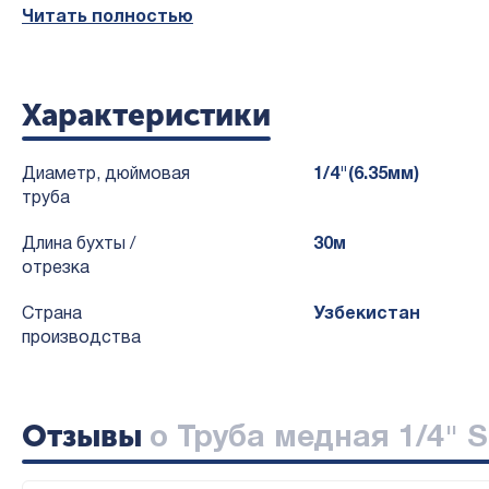
*Обращаем ваше внимание - изображение товара на странице е
Читать полностью
отличаться от представленного на иллюстрации.
*Производителю предоставлено право менять бренд товара, c с
Характеристики
Диаметр, дюймовая
1/4"(6.35мм)
труба
Длина бухты /
30м
отрезка
Страна
Узбекистан
производства
Отзывы
о Труба медная 1/4" ST