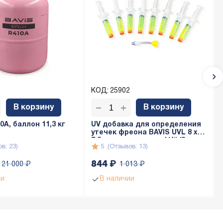
КОД:
25902
+
−
В корзину
В корзину
A, баллон 11,3 кг
UV добавка для определения
утечек фреона BAVIS UVL 8 x
7,5мл с адаптером 1/4" (8 доз
в: 23)
5
(Отзывов: 13)
по 7,5мл)
844
₽
21 000
₽
1 013
₽
ии
В наличии