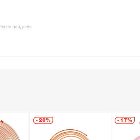
вы не найдены
-
20%
-
17%