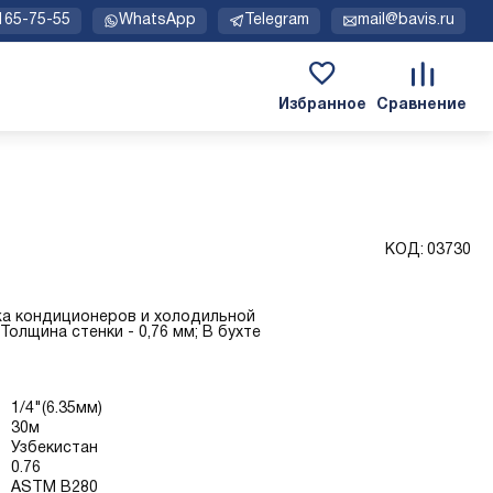
 165-75-55
WhatsApp
Telegram
mail@bavis.ru
КОД:
03730
жа кондиционеров и холодильной
; Толщина стенки - 0,76 мм; В бухте
1/4"(6.35мм)
30м
Узбекистан
0.76
ASTM B280