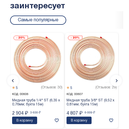
заинтересует
Самые популярные
20%
20%
(Отзывов: 30)
(Отзывов: 29)
5
5
5
КОД:
00606
КОД:
00607
КОД:
Медная труба 1/4" ST (6,35 х
Медная труба 3/8" ST (9,52 х
Медн
0,76мм; бухта 15м)
0,81мм; бухта 15м)
0,65
2 904
₽
3 630
₽
4 807
₽
6 009
₽
3 7
В корзину
В корзину
В 