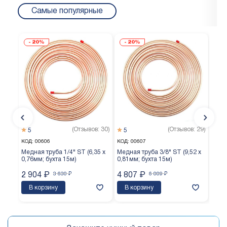
Самые популярные
20%
20%
(Отзывов: 30)
(Отзывов: 29)
5
5
5
КОД:
00606
КОД:
00607
КОД:
Медная труба 1/4" ST (6,35 х
Медная труба 3/8" ST (9,52 х
Медн
0,76мм; бухта 15м)
0,81мм; бухта 15м)
0,65
2 904
₽
3 630
₽
4 807
₽
6 009
₽
3 7
В корзину
В корзину
В 