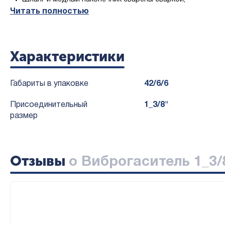
Читать полностью
Все детали были очищены и обезвожены для использова
Каждое изделие тестируется, очищается, дегидратирует
Полный физический и химический анализ всех основных 
Компоненты были проверены и проинспектированы на ра
Характеристики
Габариты в упаковке
42/6/6
Присоединительный
1_3/8"
размер
Отзывы
о Виброгаситель 1_3/