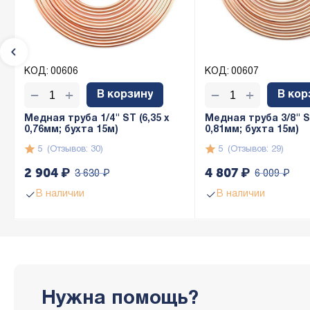
КОД:
00606
КОД:
00607
+
+
−
−
В корзину
В кор
Медная труба 1/4" ST (6,35 х
Медная труба 3/8" ST
0,76мм; бухта 15м)
0,81мм; бухта 15м)
5
(Отзывов: 30)
5
(Отзывов: 29)
2 904
₽
4 807
₽
3 630
₽
6 009
₽
В наличии
В наличии
Нужна помощь?