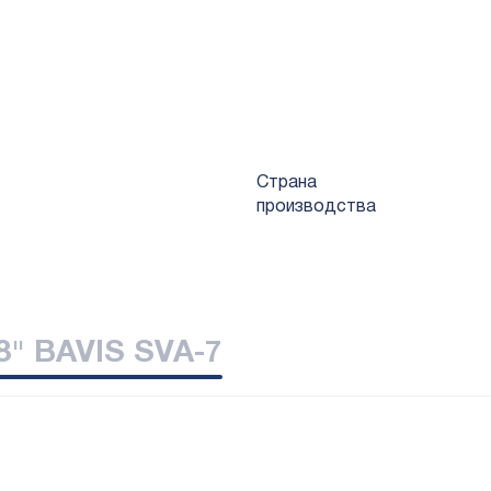
ния в холодильном оборудовании;
ся и герметизируется в полиэтиленовой упаковке;
компонентов;
зных этапах сборки.
Страна
производства
8" BAVIS SVA-7