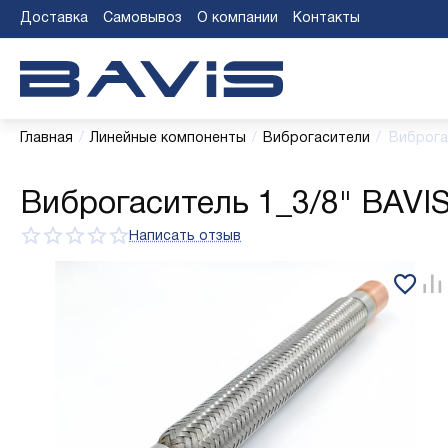
Доставка
Самовывоз
О компании
Контакты
Главная
/
Линейные компоненты
/
Виброгасители
/
Виброга
Виброгаситель 1_3/8" BAVI
Написать отзыв