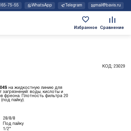
 165-75-55
WhatsApp
Telegram
mail@bavis.ru
КОД:
23029
04S
на жидкостную линию для
 загрязнений: воды, кислоты и
ов фреона. Плотность фильтра 20
(под пайку).
28/8/8
Под пайку
1/2"