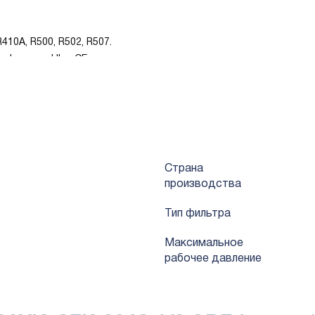
410A, R500, R502, R507.
ификации UL и CE.
их как влага и кислота.
яет системе работать более энергоэффективно.
вается на солевое опрыскивание выше 500 часов.
Страна
производства
Тип фильтра
Mаксимальное
рабочее давление