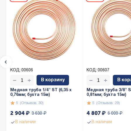
КОД:
00606
КОД:
00607
+
+
−
−
В корзину
В кор
Медная труба 1/4" ST (6,35 х
Медная труба 3/8" ST
0,76мм; бухта 15м)
0,81мм; бухта 15м)
5
(Отзывов: 30)
5
(Отзывов: 29)
2 904
₽
4 807
₽
3 630
₽
6 009
₽
В наличии
В наличии