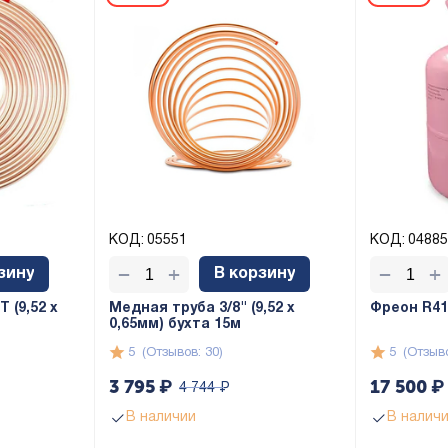
КОД:
05551
КОД:
04885
+
+
−
−
зину
В корзину
 (9,52 х
Медная труба 3/8" (9,52 x
Фреон R410
0,65мм) бухта 15м
5
(Отзывов: 30)
5
(Отзыво
3 795
₽
17 500
₽
4 744
₽
В наличии
В налич