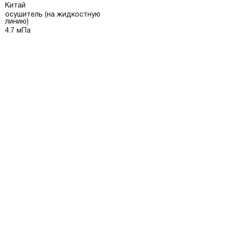
Китай
осушитель (на жидкостную
линию)
4.7 мПа