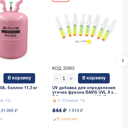
КОД:
25902
+
−
В корзину
В корзину
A, баллон 11,3 кг
UV добавка для определения
утечек фреона BAVIS UVL 8 x
7,5мл с адаптером 1/4" (8 доз
в: 23)
5
(Отзывов: 13)
по 7,5мл)
844
₽
21 000
₽
1 013
₽
ии
В наличии