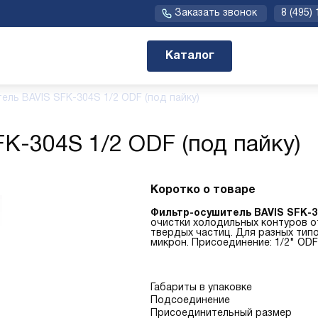
Заказать звонок
8 (495)
Каталог
ель BAVIS SFK-304S 1/2 ODF (под пайку)
K-304S 1/2 ODF (под пайку)
Коротко о товаре
Фильтр-осушитель BAVIS SFK-3
очистки холодильных контуров от
твердых частиц. Для разных тип
микрон. Присоединение: 1/2" ODF 
Габариты в упаковке
Подсоединение
Присоединительный размер