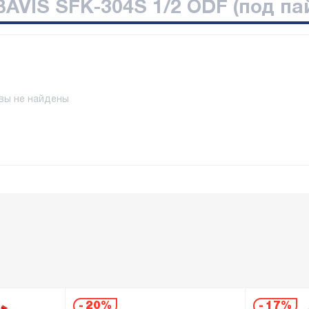
AVIS SFK-304S 1/2 ODF (под па
вы не найдены
-
20%
-
17%