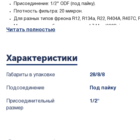
Присоединение: 1/2" ODF (под пайку).
Плотность фильтра: 20 микрон.
Для разных типов фреона R12, R134a, R22, R404A, R407C, R
Максимальное рабочее давление 4.7 Mpa/680Psig по серт
Читать полностью
Особенности и преимущества:
Способность к нейтрализации загрязняющих веществ, так
Характеристики
Конструкция с минимальным перепадом давления позвол
Антикоррозийная эпоксидная порошковая краска, испыты
Габариты в упаковке
28/8/8
Подсоединение
Под пайку
Присоединительный
1/2"
размер