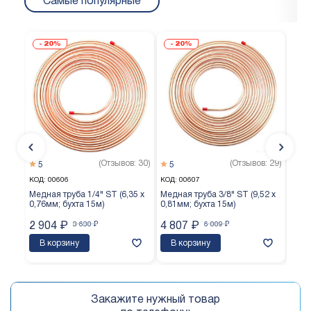
Самые популярные
20%
20%
(Отзывов: 30)
(Отзывов: 29)
5
5
5
КОД:
00606
КОД:
00607
КОД:
Медная труба 1/4" ST (6,35 х
Медная труба 3/8" ST (9,52 х
Медн
0,76мм; бухта 15м)
0,81мм; бухта 15м)
0,65
2 904
₽
3 630
₽
4 807
₽
6 009
₽
3 7
В корзину
В корзину
В 
Закажите нужный товар