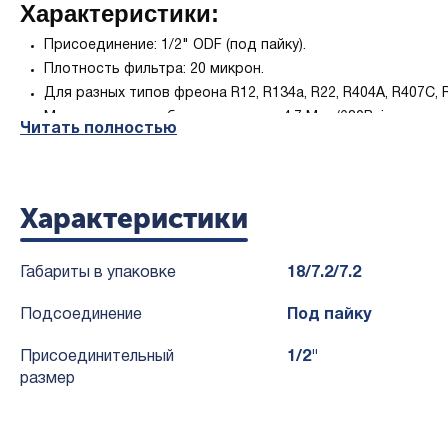
Характеристики:
Присоединение: 1/2" ODF (под пайку).
Плотность фильтра: 20 микрон.
Для разных типов фреона R12, R134a, R22, R404A, R407C, R
Максимальное рабочее давление 4.7 Mpa/680Psig по серт
Читать полностью
Особенности и преимущества:
Способность к нейтрализации загрязняющих веществ, так
Характеристики
Конструкция с минимальным перепадом давления позвол
Антикоррозийная эпоксидная порошковая краска, испыты
Габариты в упаковке
18/7.2/7.2
Подсоединение
Под пайку
Присоединительный
1/2"
размер