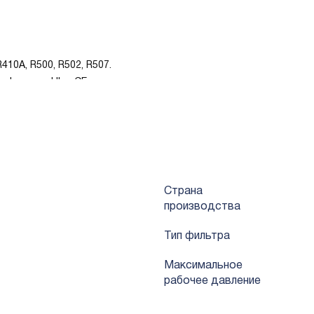
410A, R500, R502, R507.
ификации UL и CE.
их как влага и кислота.
яет системе работать более энергоэффективно.
вается на солевое опрыскивание выше 500 часов.
Страна
производства
Тип фильтра
Mаксимальное
рабочее давление