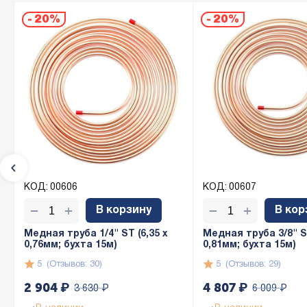
-
20%
-
20%
КОД:
00606
КОД:
00607
+
+
−
−
В корзину
В кор
Медная труба 1/4" ST (6,35 х
Медная труба 3/8" ST
0,76мм; бухта 15м)
0,81мм; бухта 15м)
5
(Отзывов: 30)
5
(Отзывов: 29)
2 904
₽
4 807
₽
3 630
₽
6 009
₽