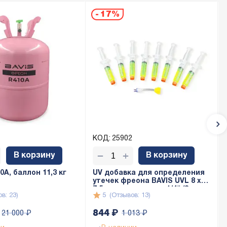
-
17%
КОД:
25902
+
−
В корзину
В корзину
A, баллон 11,3 кг
UV добавка для определения
утечек фреона BAVIS UVL 8 x
7,5мл с адаптером 1/4" (8 доз
в: 23)
5
(Отзывов: 13)
по 7,5мл)
844
₽
21 000
₽
1 013
₽