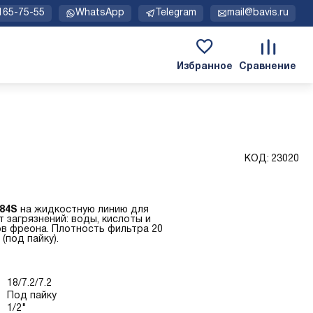
 165-75-55
WhatsApp
Telegram
mail@bavis.ru
КОД:
23020
84S
на жидкостную линию для
 загрязнений: воды, кислоты и
ов фреона. Плотность фильтра 20
(под пайку).
18/7.2/7.2
Под пайку
1/2"