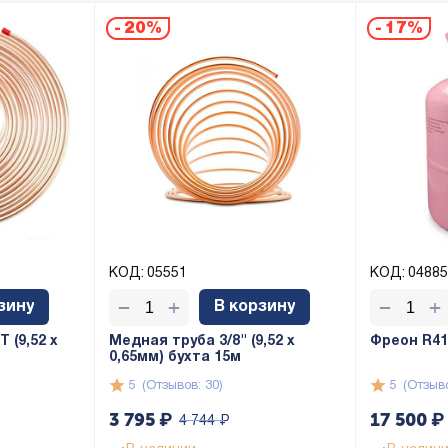
-
20%
-
17%
КОД:
05551
КОД:
04885
+
+
−
−
зину
В корзину
 (9,52 х
Медная труба 3/8" (9,52 x
Фреон R410
0,65мм) бухта 15м
5
(Отзывов: 30)
5
(Отзыво
3 795
₽
17 500
₽
4 744
₽