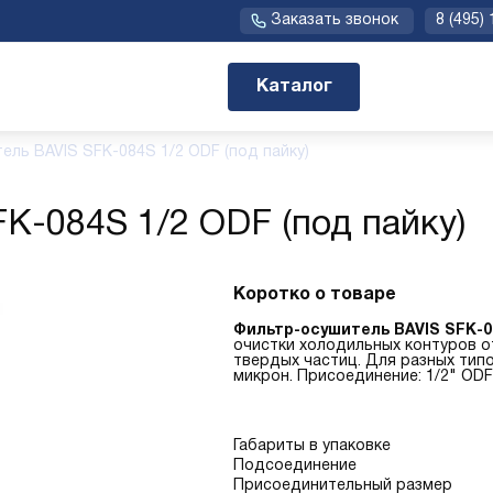
Заказать звонок
8 (495)
Каталог
ель BAVIS SFK-084S 1/2 ODF (под пайку)
K-084S 1/2 ODF (под пайку)
Коротко о товаре
Фильтр-осушитель BAVIS SFK-0
очистки холодильных контуров от
твердых частиц. Для разных тип
микрон. Присоединение: 1/2" ODF 
Габариты в упаковке
Подсоединение
Присоединительный размер