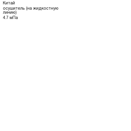
Китай
осушитель (на жидкостную
линию)
4.7 мПа