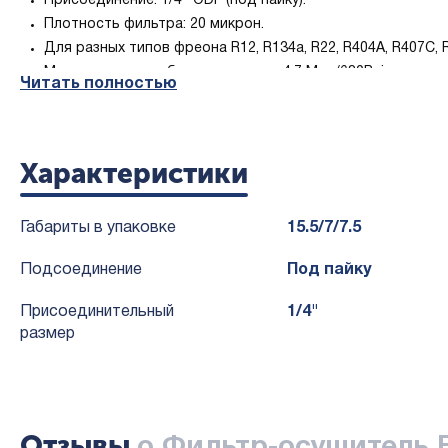
Присоединение: 1/4" ODF (под пайку).
Плотность фильтра: 20 микрон.
Для разных типов фреона R12, R134a, R22, R404A, R407C, R
Максимальное рабочее давление 4.7 Mpa/680Psig по серт
Читать полностью
Особенности и преимущества:
Способность к нейтрализации загрязняющих веществ, так
Характеристики
Конструкция с минимальным перепадом давления позвол
Антикоррозийная эпоксидная порошковая краска, испыты
Габариты в упаковке
15.5/7/7.5
Подсоединение
Под пайку
Присоединительный
1/4"
размер
Отзывы