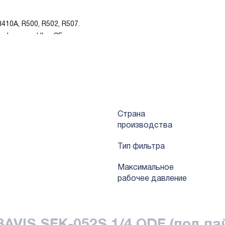
410A, R500, R502, R507.
ификации UL и CE.
их как влага и кислота.
яет системе работать более энергоэффективно.
вается на солевое опрыскивание выше 500 часов.
Страна
производства
Тип фильтра
Mаксимальное
рабочее давление