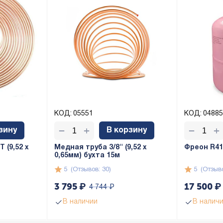
КОД:
05551
КОД:
04885
+
+
−
−
зину
В корзину
 (9,52 х
Медная труба 3/8" (9,52 x
Фреон R410
0,65мм) бухта 15м
5
(Отзывов: 30)
5
(Отзыво
3 795
₽
17 500
₽
4 744
₽
В наличии
В налич