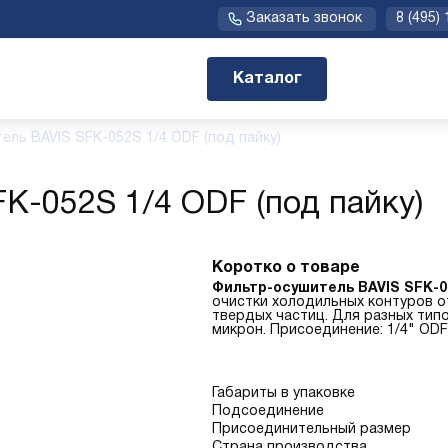
Заказать звонок
8 (495)
Каталог
ель BAVIS SFK-052S 1/4 ODF (под пайку)
K-052S 1/4 ODF (под пайку)
Коротко о товаре
Фильтр-осушитель BAVIS SFK-0
очистки холодильных контуров от
твердых частиц. Для разных тип
микрон. Присоединение: 1/4" ODF 
Габариты в упаковке
Подсоединение
Присоединительный размер
Страна производства