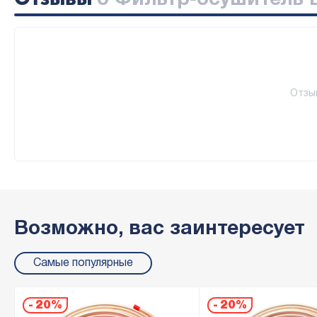
о Фильтр-осушитель B
Отзы
Возможно, вас заинтересует
Самые популярные
-
20%
-
20%