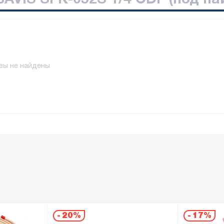
AVIS SFK-052S 1/4 ODF (под па
вы не найдены
-
20%
-
17%