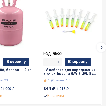
КОД:
25902
+
−
В корзину
В корзину
A, баллон 11,3 кг
UV добавка для определения
утечек фреона BAVIS UVL 8 x
7,5мл с адаптером 1/4" (8 доз
в: 23)
5
(Отзывов: 13)
по 7,5мл)
844
₽
21 000
₽
1 013
₽
ии
В наличии