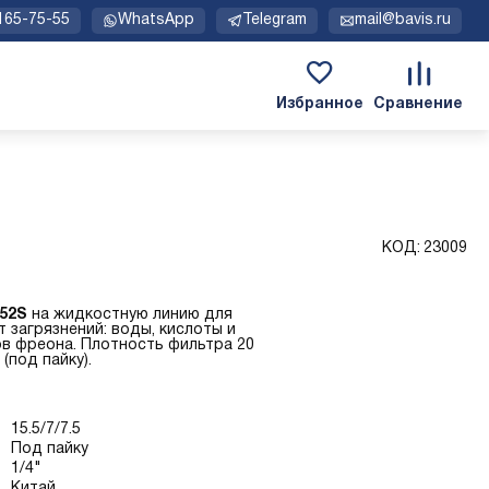
 165-75-55
WhatsApp
Telegram
mail@bavis.ru
КОД:
23009
52S
на жидкостную линию для
 загрязнений: воды, кислоты и
ов фреона. Плотность фильтра 20
(под пайку).
15.5/7/7.5
Под пайку
1/4"
Китай