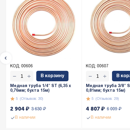
КОД:
00606
КОД:
00607
+
+
−
−
В корзину
В кор
Медная труба 1/4" ST (6,35 х
Медная труба 3/8" ST
0,76мм; бухта 15м)
0,81мм; бухта 15м)
5
(Отзывов: 30)
5
(Отзывов: 29)
2 904
₽
4 807
₽
3 630
₽
6 009
₽
В наличии
В наличии