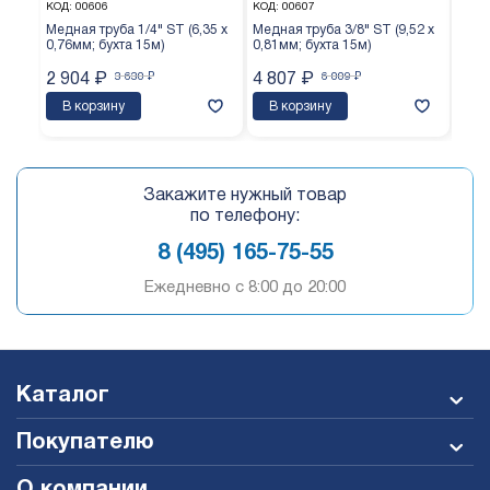
КОД:
00606
КОД:
00607
КОД:
Медная труба 1/4" ST (6,35 х
Медная труба 3/8" ST (9,52 х
Медн
0,76мм; бухта 15м)
0,81мм; бухта 15м)
0,65
2 904
₽
3 630
₽
4 807
₽
6 009
₽
3 7
В корзину
В корзину
В 
Закажите нужный товар
по телефону:
8 (495) 165-75-55
Ежедневно c 8:00 до 20:00
Каталог
Покупателю