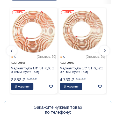
20%
20%
(Отзывов: 30)
(Отзывов: 29)
5
5
5
КОД:
00606
КОД:
00607
КОД:
Медная труба 1/4" ST (6,35 х
Медная труба 3/8" ST (9,52 х
Медн
0,76мм; бухта 15м)
0,81мм; бухта 15м)
0,65
2 882
₽
3 603
₽
4 730
₽
5 913
₽
3 8
В корзину
В корзину
В 
Закажите нужный товар
по телефону: