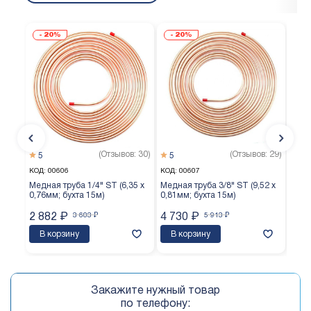
20%
20%
(Отзывов: 30)
(Отзывов: 29)
5
5
5
КОД:
00606
КОД:
00607
КОД:
Медная труба 1/4" ST (6,35 х
Медная труба 3/8" ST (9,52 х
Медн
0,76мм; бухта 15м)
0,81мм; бухта 15м)
0,65
2 882
₽
3 603
₽
4 730
₽
5 913
₽
3 8
В корзину
В корзину
В 
Закажите нужный товар
по телефону: