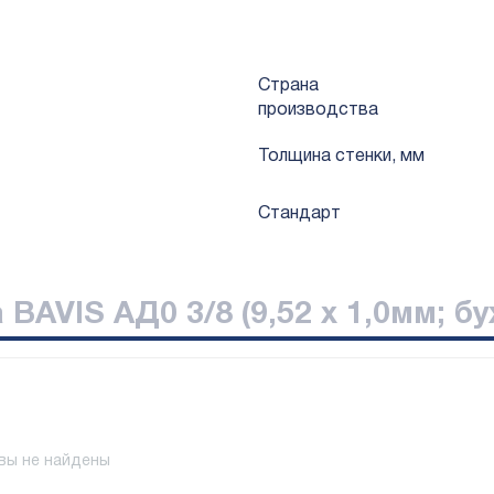
Страна
производства
Толщина стенки, мм
Стандарт
BAVIS АД0 3/8 (9,52 х 1,0мм; бу
вы не найдены