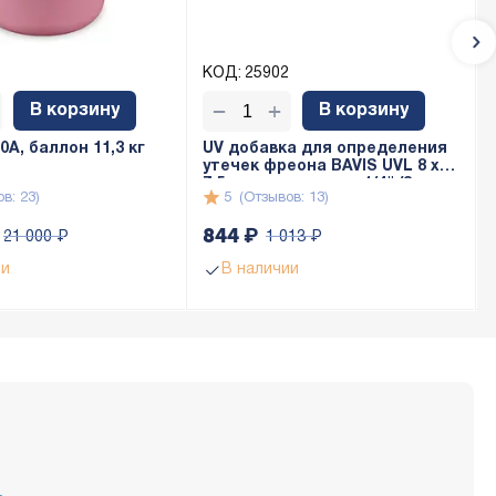
КОД:
25902
+
−
В корзину
В корзину
A, баллон 11,3 кг
UV добавка для определения
утечек фреона BAVIS UVL 8 x
7,5мл с адаптером 1/4" (8 доз
в: 23)
5
(Отзывов: 13)
по 7,5мл)
844
₽
21 000
₽
1 013
₽
ии
В наличии