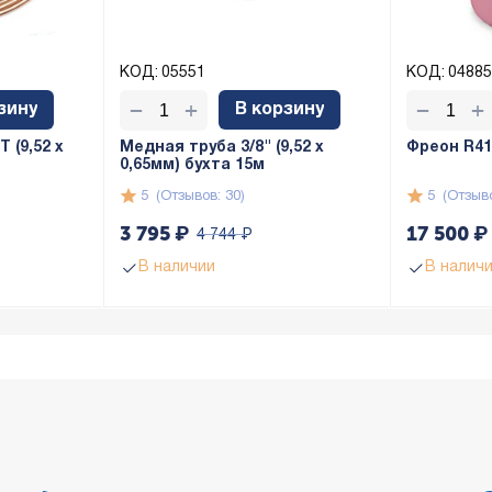
КОД:
05551
КОД:
04885
+
+
−
−
зину
В корзину
 (9,52 х
Медная труба 3/8" (9,52 x
Фреон R410
0,65мм) бухта 15м
5
(Отзывов: 30)
5
(Отзыво
3 795
₽
17 500
₽
4 744
₽
В наличии
В налич