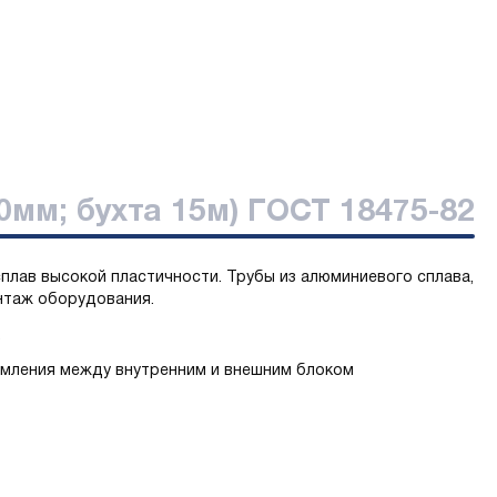
0мм; бухта 15м) ГОСТ 18475-82
плав высокой пластичности. Трубы из алюминиевого сплава,
нтаж оборудования.
.
емления между внутренним и внешним блоком