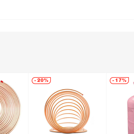
-
20%
-
17%