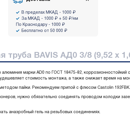
В пределах МКАД - 1000 ₽
За МКАД - 1000 ₽ + 50 ₽/км
По Краснодару - 1000 ₽
Бесплатно от 50 000 ₽
труба BAVIS АД0 3/8 (9,52 х 1,
з алюминия марки AD0 по ГОСТ 18475-82, коррозионностойкий с
 удешевляет стоимость монтажа, а также снижает время на мо
етодом пайки. Рекомендуем припой с флюсом Castolin 192FBK
онеров, нужно обязательно соединять проводом колодки заз
ать анаэробный гель на резьбовых соединениях.