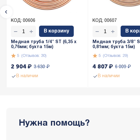
КОД:
00606
КОД:
00607
+
+
−
−
В корзину
В кор
Медная труба 1/4" ST (6,35 х
Медная труба 3/8" ST
0,76мм; бухта 15м)
0,81мм; бухта 15м)
5
(Отзывов: 30)
5
(Отзывов: 29)
2 904
₽
4 807
₽
3 630
₽
6 009
₽
В наличии
В наличии
Нужна помощь?