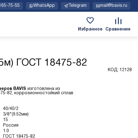
 165-75-55
WhatsApp
Telegram
mail@bavis.ru
15м) ГОСТ 18475-82
КОД:
12128
неров BAVIS
изготовлена из
75-82, коррозионностойкий сплав
40/40/2
3/8"(9.52мм)
15
Россия
1.0
ГОСТ 18475-82