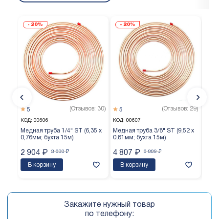
20%
20%
(Отзывов: 30)
(Отзывов: 29)
5
5
5
КОД:
00606
КОД:
00607
КОД:
Медная труба 1/4" ST (6,35 х
Медная труба 3/8" ST (9,52 х
Медн
0,76мм; бухта 15м)
0,81мм; бухта 15м)
0,65
2 904
₽
3 630
₽
4 807
₽
6 009
₽
3 7
В корзину
В корзину
В 
Закажите нужный товар
по телефону: