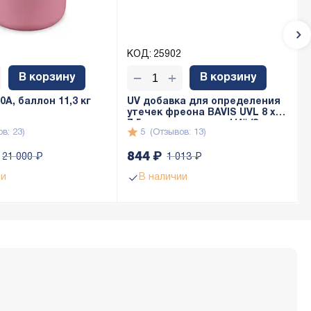
КОД:
25902
+
−
В корзину
В корзину
A, баллон 11,3 кг
UV добавка для определения
утечек фреона BAVIS UVL 8 x
7,5мл с адаптером 1/4" (8 доз
в: 23)
5
(Отзывов: 13)
по 7,5мл)
844
₽
21 000
₽
1 013
₽
ии
В наличии