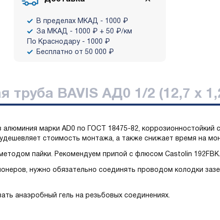
В пределах МКАД - 1000 ₽
За МКАД - 1000 ₽ + 50 ₽/км
По Краснодару - 1000 ₽
Бесплатно от 50 000 ₽
труба BAVIS АД0 1/2 (12,7 х 1,
з алюминия марки AD0 по ГОСТ 18475-82, коррозионностойкий с
 удешевляет стоимость монтажа, а также снижает время на мо
етодом пайки. Рекомендуем припой с флюсом Castolin 192FBK
онеров, нужно обязательно соединять проводом колодки заз
ать анаэробный гель на резьбовых соединениях.