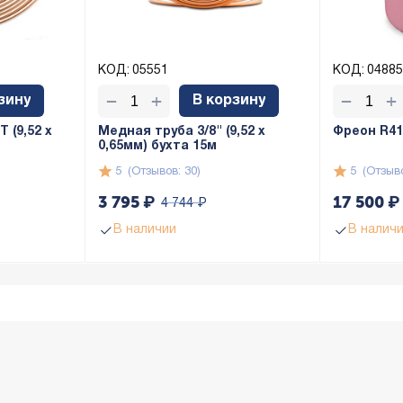
КОД:
05551
КОД:
04885
+
+
−
−
зину
В корзину
 (9,52 х
Медная труба 3/8" (9,52 x
Фреон R410
0,65мм) бухта 15м
5
(Отзывов: 30)
5
(Отзыво
3 795
₽
17 500
₽
4 744
₽
В наличии
В налич