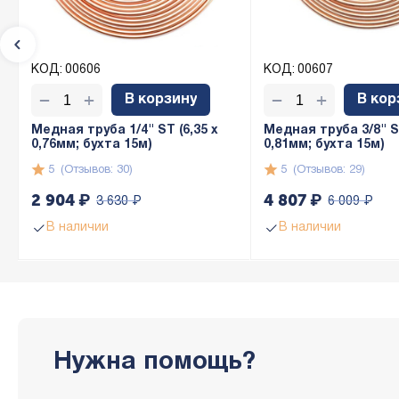
КОД:
00606
КОД:
00607
+
+
−
−
В корзину
В кор
Медная труба 1/4" ST (6,35 х
Медная труба 3/8" ST
0,76мм; бухта 15м)
0,81мм; бухта 15м)
5
(Отзывов: 30)
5
(Отзывов: 29)
2 904
₽
4 807
₽
3 630
₽
6 009
₽
В наличии
В наличии
Нужна помощь?