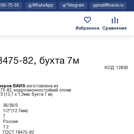
 165-75-55
WhatsApp
Telegram
mail@bavis.ru
8475-82, бухта 7м
КОД:
12830
неров BAVIS
изготовлена из
75-82, коррозионностойкий сплав
(12,7 х 1,2мм; бухта 7 м).
36/36/5
1/2"(12.7мм)
7
Россия
1.2
ГОСТ 18475-82