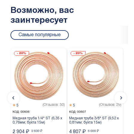
Возможно, вас
заинтересует
Самые популярные
20%
20%
(Отзывов: 30)
(Отзывов: 29)
5
5
5
КОД:
00606
КОД:
00607
КОД:
Медная труба 1/4" ST (6,35 х
Медная труба 3/8" ST (9,52 х
Медн
0,76мм; бухта 15м)
0,81мм; бухта 15м)
0,65
2 904
₽
3 630
₽
4 807
₽
6 009
₽
3 7