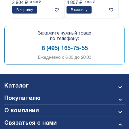
2 904
₽
3 630
₽
4 807
₽
6 009
₽
3 7
В корзину
В корзину
В 
Закажите нужный товар
по телефону:
8 (495) 165-75-55
Ежедневно c 8:00 до 20:00
Каталог
Покупателю
О компании
Связаться с нами