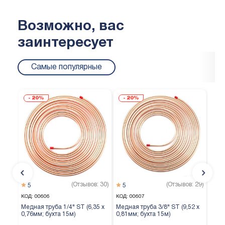
Возможно, вас
заинтересует
Самые популярные
20%
20%
(Отзывов: 30)
(Отзывов: 29)
5
5
5
КОД:
00606
КОД:
00607
КОД:
Медная труба 1/4" ST (6,35 х
Медная труба 3/8" ST (9,52 х
Медн
0,76мм; бухта 15м)
0,81мм; бухта 15м)
0,65