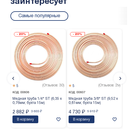
заинтересует
Самые популярные
20%
20%
(Отзывов: 30)
(Отзывов: 29)
5
5
5
КОД:
00606
КОД:
00607
КОД:
Медная труба 1/4" ST (6,35 х
Медная труба 3/8" ST (9,52 х
Медн
0,76мм; бухта 15м)
0,81мм; бухта 15м)
0,65
2 882
₽
3 603
₽
4 730
₽
5 913
₽
3 8
В корзину
В корзину
В 