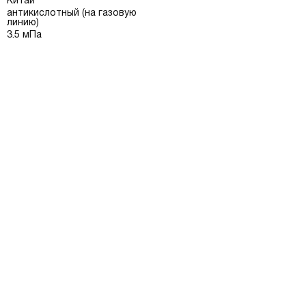
Китай
антикислотный (на газовую
линию)
3.5 мПа