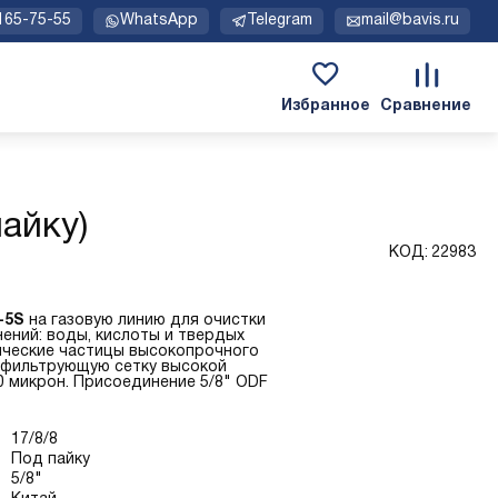
 165-75-55
WhatsApp
Telegram
mail@bavis.ru
айку)
КОД:
22983
-5S
на газовую линию для очистки
ений: воды, кислоты и твердых
ические частицы высокопрочного
 фильтрующую сетку высокой
0 микрон. Присоединение 5/8" ODF
17/8/8
Под пайку
5/8"