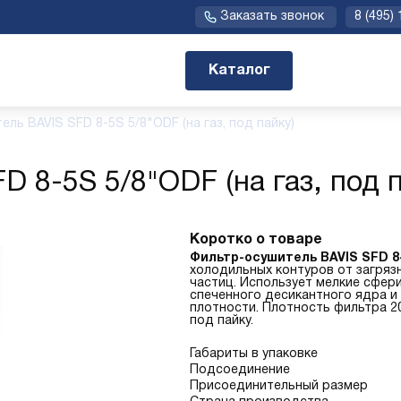
Заказать звонок
8 (495)
Каталог
ль BAVIS SFD 8-5S 5/8"ODF (на газ, под пайку)
 8-5S 5/8"ODF (на газ, под п
Коротко о товаре
Фильтр-осушитель BAVIS SFD 8
холодильных контуров от загрязн
частиц. Использует мелкие сфер
спеченного десикантного ядра и
плотности. Плотность фильтра 2
под пайку.
Габариты в упаковке
Подсоединение
Присоединительный размер