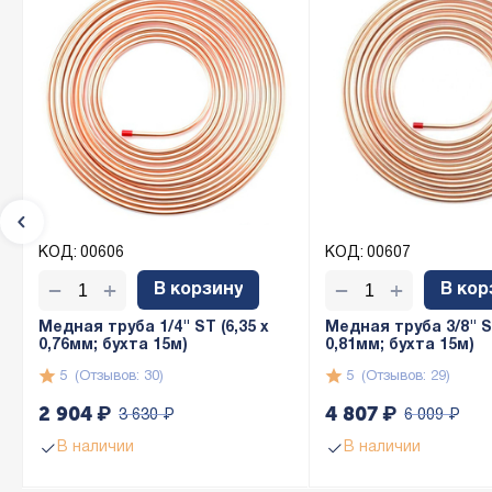
КОД:
00606
КОД:
00607
+
+
−
−
В корзину
В кор
Медная труба 1/4" ST (6,35 х
Медная труба 3/8" ST
0,76мм; бухта 15м)
0,81мм; бухта 15м)
5
(Отзывов: 30)
5
(Отзывов: 29)
2 904
₽
4 807
₽
3 630
₽
6 009
₽
В наличии
В наличии