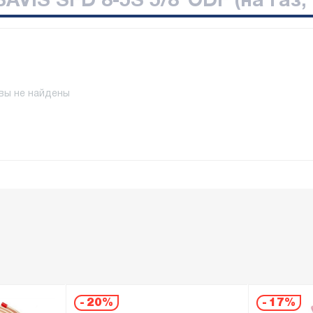
AVIS SFD 8-5S 5/8"ODF (на газ,
вы не найдены
-
20%
-
17%