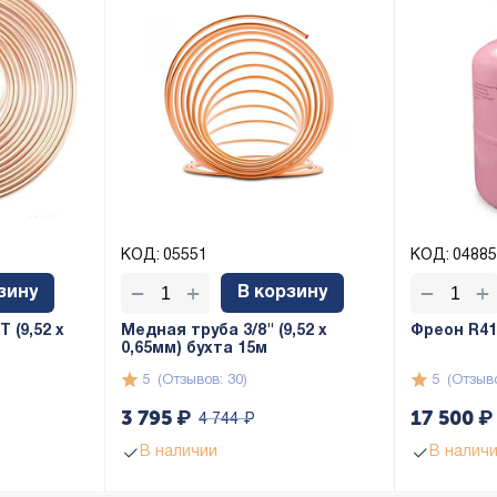
КОД:
05551
КОД:
04885
+
+
−
−
зину
В корзину
 (9,52 х
Медная труба 3/8" (9,52 x
Фреон R410
0,65мм) бухта 15м
5
(Отзывов: 30)
5
(Отзыво
3 795
₽
17 500
₽
4 744
₽
В наличии
В налич