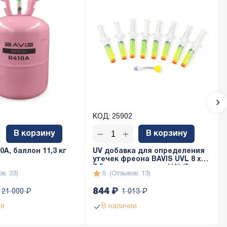
КОД:
25902
+
−
В корзину
В корзину
A, баллон 11,3 кг
UV добавка для определения
утечек фреона BAVIS UVL 8 x
7,5мл с адаптером 1/4" (8 доз
в: 23)
5
(Отзывов: 13)
по 7,5мл)
844
₽
21 000
₽
1 013
₽
ии
В наличии