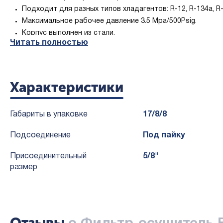
Подходит для разных типов хладагентов: R-12, R-134a, R-22
Максимальное рабочее давление 3.5 Mpa/500Psig.
Корпус выполнен из стали.
Читать полностью
Преимущества:
Способность к нейтрализации загрязняющих веществ, так
Комбинация сушки и фильтрации.
Характеристики
Конструкция с минимальным перепадом давления позвол
Антикоррозийная эпоксидная порошковая краска, испыты
Габариты в упаковке
17/8/8
Подсоединение
Под пайку
Присоединительный
5/8"
размер
Отзывы