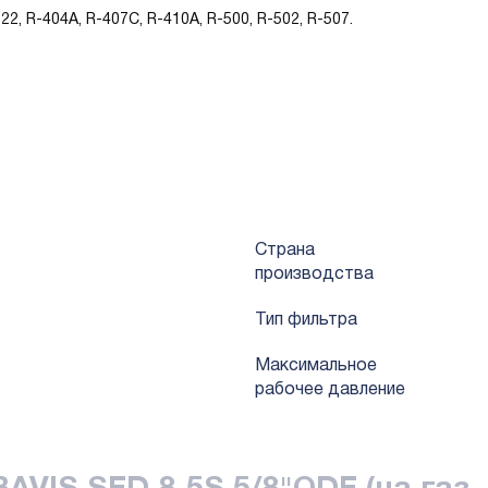
, R-404A, R-407C, R-410A, R-500, R-502, R-507.
их как влага и кислота.
яет системе работать более энергоэффективно.
вается на солевое опрыскивание выше 500 часов.
Страна
производства
Тип фильтра
Mаксимальное
рабочее давление