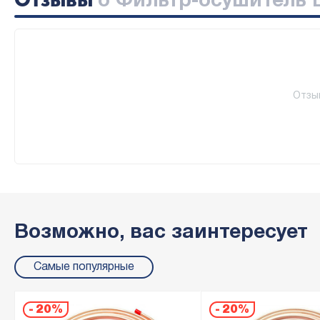
о Фильтр-осушитель B
Отзы
Возможно, вас заинтересует
Самые популярные
-
20%
-
20%