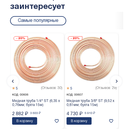
заинтересует
Самые популярные
20%
20%
(Отзывов: 30)
(Отзывов: 29)
5
5
5
КОД:
00606
КОД:
00607
КОД:
Медная труба 1/4" ST (6,35 х
Медная труба 3/8" ST (9,52 х
Медн
0,76мм; бухта 15м)
0,81мм; бухта 15м)
0,65
2 882
₽
3 603
₽
4 730
₽
5 913
₽
3 8
В корзину
В корзину
В 