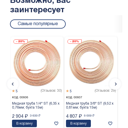
Возможно, вас
заинтересует
Самые популярные
20%
20%
(Отзывов: 30)
(Отзывов: 29)
5
5
5
КОД:
00606
КОД:
00607
КОД:
Медная труба 1/4" ST (6,35 х
Медная труба 3/8" ST (9,52 х
Медн
0,76мм; бухта 15м)
0,81мм; бухта 15м)
0,65
2 904
₽
3 630
₽
4 807
₽
6 009
₽
3 7
В корзину
В корзину
В 