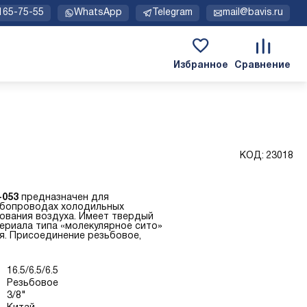
 165-75-55
WhatsApp
Telegram
mail@bavis.ru
КОД:
23018
-053
предназначен для
убопроводах холодильных
ования воздуха. Имеет твердый
териала типа «молекулярное сито»
я. Присоединение резьбовое,
16.5/6.5/6.5
Резьбовое
3/8"