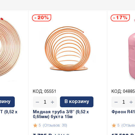
-
20%
-
17%
КОД:
05551
КОД:
04885
+
+
−
−
зину
В корзину
 (9,52 х
Медная труба 3/8" (9,52 x
Фреон R410
0,65мм) бухта 15м
5
(Отзывов: 30)
5
(Отзыво