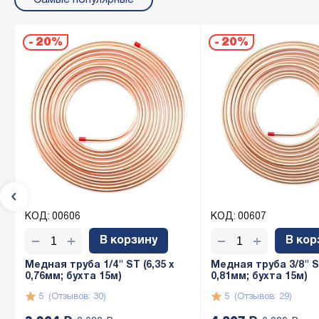
Самые популярные
-
20%
-
20%
КОД:
00606
КОД:
00607
+
+
−
−
В корзину
В кор
Медная труба 1/4" ST (6,35 х
Медная труба 3/8" ST
0,76мм; бухта 15м)
0,81мм; бухта 15м)
5
(Отзывов: 30)
5
(Отзывов: 29)