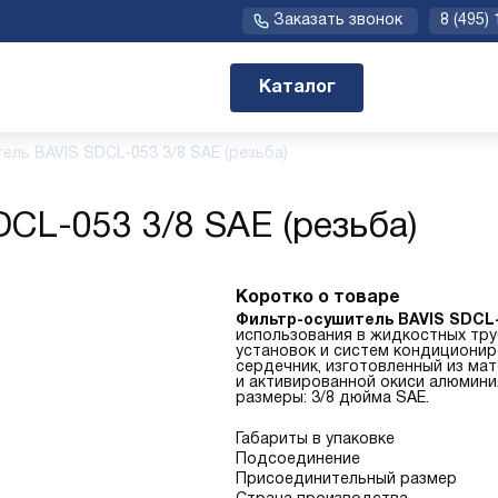
Заказать звонок
8 (495)
Каталог
ель BAVIS SDCL-053 3/8 SAE (резьба)
CL-053 3/8 SAE (резьба)
Коротко о товаре
Фильтр-осушитель BAVIS SDCL
использования в жидкостных тр
установок и систем кондиционир
сердечник, изготовленный из ма
и активированной окиси алюмини
размеры: 3/8 дюйма SAE.
Габариты в упаковке
Подсоединение
Присоединительный размер