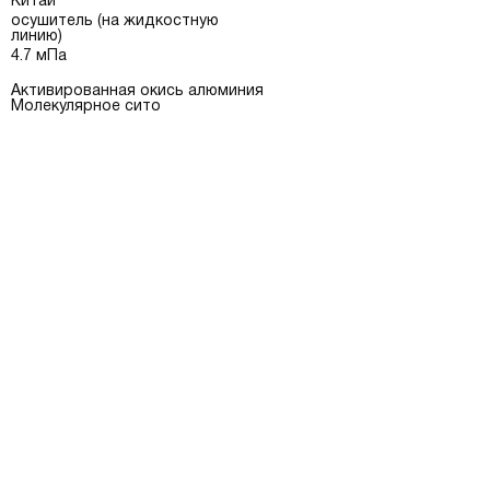
Китай
осушитель (на жидкостную
линию)
4.7 мПа
Активированная окись алюминия
Молекулярное сито