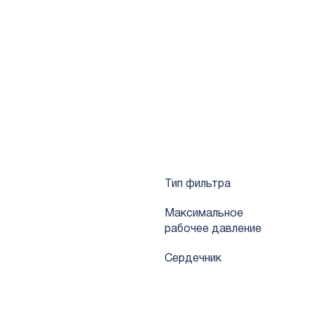
2, R404A, R407C, R410A, R500, R502, R507.
тификации UL и CE.
Тип фильтра
Mаксимальное
рабочее давление
Сердечник