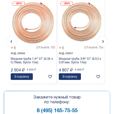
20%
20%
(Отзывов: 30)
(Отзывов: 29)
5
5
5
КОД:
00606
КОД:
00607
КОД:
Медная труба 1/4" ST (6,35 х
Медная труба 3/8" ST (9,52 х
Медн
0,76мм; бухта 15м)
0,81мм; бухта 15м)
0,65
2 904
₽
3 630
₽
4 807
₽
6 009
₽
3 7
В корзину
В корзину
В 
Закажите нужный товар
по телефону:
8 (495) 165-75-55