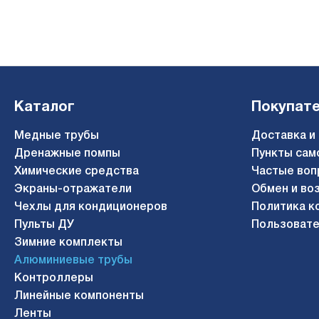
Отличный товар всем советую!
Каталог
Покупат
Анонимный
Медные трубы
Доставка и
5
Дренажные помпы
Пункты сам
Комментарий
Химические средства
Частые воп
Экраны-отражатели
Не пробовал, но паял трубка держит припой не плавитьс
Обмен и во
Чехлы для кондиционеров
Политика к
Пульты ДУ
Пользовате
Зимние комплекты
Анонимный
Алюминиевые трубы
Контроллеры
5
Линейные компоненты
Преимущества
Ленты