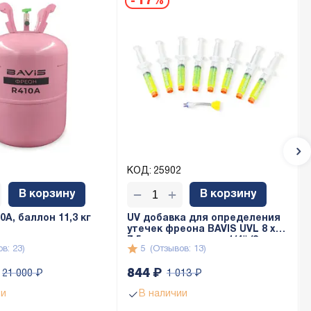
-
17%
1
:11
КОД:
25902
+
−
В корзину
В корзину
A, баллон 11,3 кг
UV добавка для определения
утечек фреона BAVIS UVL 8 x
7,5мл с адаптером 1/4" (8 доз
в: 23)
5
(Отзывов: 13)
по 7,5мл)
844
₽
21 000
₽
1 013
₽
0
ии
В наличии