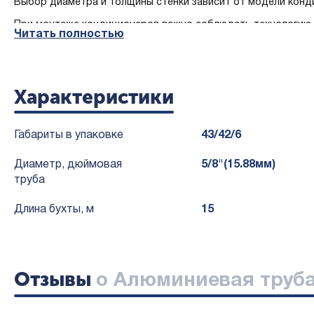
Выбор диаметра и толщины стенки зависит от модели конд
При монтаже кондиционеров важно соблюдать технологию у
Читать полностью
Алюминиевая труба для кондиционера
BAVIS АД0 5/8
"
яв
Характеристики
Габариты в упаковке
43/42/6
Диаметр, дюймовая
5/8"(15.88мм)
труба
Длина бухты, м
15
Отзывы
о Алюминиевая труба 