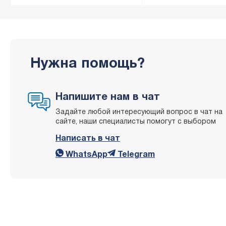
Дмитрий
5
Преимущества
Пришла очень хорошо упакована. Хорошее качество, дос
Нужна помощь?
Недостатки
Нет недостатков.
Напишите нам в чат
Комментарий
Задайте любой интересующий вопрос в чат на
В восторге.
сайте, наши специалисты помогут с выбором
Написать в чат
WhatsApp
Telegram
Анна
5
Комментарий