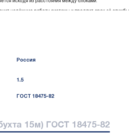
ется исходя из расстояния между блоками.
ечит надёжную работу системы и продлит срок её службы.
 надежности.
Россия
1.5
ГОСТ 18475-82
бухта 15м) ГОСТ 18475-82