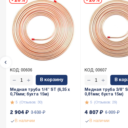
-
20%
-
20%
Комментарий
Товар пришел отлично упакован. Идеальное состояние. К
соответствует картинке и описанию. Спасибо!!!
Валентина
КОД:
00606
КОД:
00607
5
+
+
−
−
Комментарий
В корзину
В кор
Не знаю насчёт кондиционеров, но для моих целей то, чт
Медная труба 1/4" ST (6,35 х
Медная труба 3/8" ST
позднее, но сомнений нет
0,76мм; бухта 15м)
0,81мм; бухта 15м)
5
(Отзывов: 30)
5
(Отзывов: 29)
2 904
₽
4 807
₽
3 630
₽
6 009
₽
В наличии
В наличии