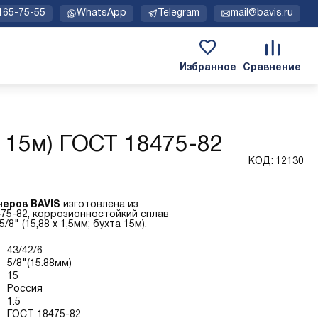
 165-75-55
WhatsApp
Telegram
mail@bavis.ru
а 15м) ГОСТ 18475-82
КОД:
12130
неров BAVIS
изготовлена из
75-82, коррозионностойкий сплав
8" (15,88 х 1,5мм; бухта 15м).
43/42/6
5/8"(15.88мм)
15
Россия
1.5
ГОСТ 18475-82