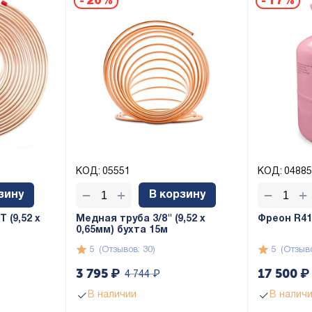
-
20%
-
17%
ачественно. В магазинах города намного дороже. Все
0
02/15/2025, 10
КОД:
05551
КОД:
04885
+
+
−
−
зину
В корзину
о надо))) режется хорошо и кусачками,и диском. Паять буду
 (9,52 х
Медная труба 3/8" (9,52 x
Фреон R410
0,65мм) бухта 15м
5
(Отзывов: 30)
5
(Отзыво
3 795
₽
17 500
₽
4 744
₽
0
В наличии
В налич