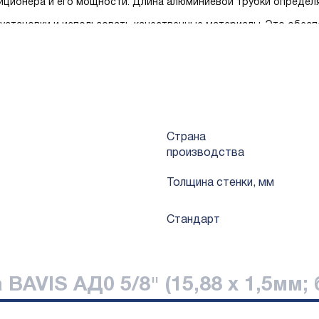
иционера и его мощности. Длина алюминиевой трубки определя
становки и использовать качественные материалы. Это обесп
ляется отличным выбором для тех, кто стремится к качеству и
Страна
производства
Толщина стенки, мм
Стандарт
BAVIS АД0 5/8" (15,88 х 1,5мм; 