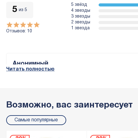
5 звёзд
5
из 5
4 звезды
3 звезды
2 звезды
1 звезда
Отзывов: 10
Анонимный
Читать полностью
5
Комментарий
Упаковано нормально, вроде всë цело. Время покажет.
Возможно, вас заинтересует
Анонимный
Самые популярные
5