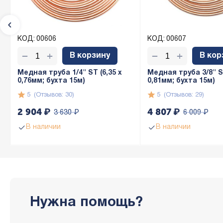
КОД:
00606
КОД:
00607
+
+
−
−
В корзину
В кор
Медная труба 1/4" ST (6,35 х
Медная труба 3/8" ST
0,76мм; бухта 15м)
0,81мм; бухта 15м)
5
(Отзывов: 30)
5
(Отзывов: 29)
2 904
₽
4 807
₽
3 630
₽
6 009
₽
В наличии
В наличии
Нужна помощь?