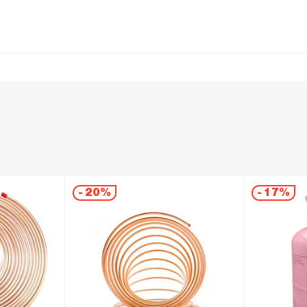
-
20%
-
17%