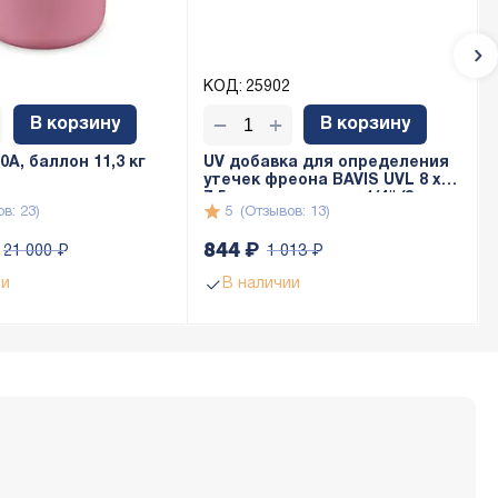
КОД:
25902
+
−
В корзину
В корзину
A, баллон 11,3 кг
UV добавка для определения
утечек фреона BAVIS UVL 8 x
7,5мл с адаптером 1/4" (8 доз
в: 23)
5
(Отзывов: 13)
по 7,5мл)
844
₽
21 000
₽
1 013
₽
ии
В наличии