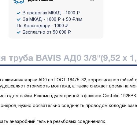
В пределах МКАД - 1000 ₽
За МКАД - 1000 ₽ + 50 ₽/км
По Краснодару - 1000 ₽
Бесплатно от 50 000 ₽
труба BAVIS АД0 3/8"(9,52 х 1,
з алюминия марки AD0 по ГОСТ 18475-82, коррозионностойкий с
 удешевляет стоимость монтажа, а также снижает время на мо
етодом пайки. Рекомендуем припой с флюсом Castolin 192FBK
онеров, нужно обязательно соединять проводом колодки заз
ать анаэробный гель на резьбовых соединениях.