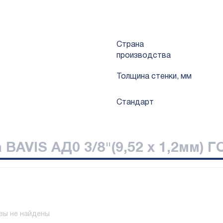
Страна
производства
Толщина стенки, мм
Стандарт
BAVIS АД0 3/8"(9,52 х 1,2мм) ГО
вы не найдены