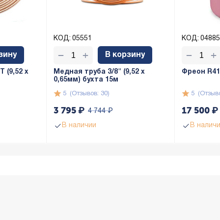
КОД:
05551
КОД:
04885
+
+
−
−
зину
В корзину
 (9,52 х
Медная труба 3/8" (9,52 x
Фреон R410
0,65мм) бухта 15м
5
(Отзывов: 30)
5
(Отзыво
3 795
₽
17 500
₽
4 744
₽
В наличии
В налич