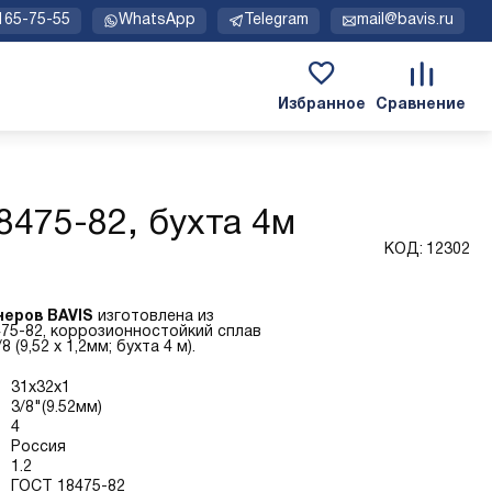
 165-75-55
WhatsApp
Telegram
mail@bavis.ru
8475-82, бухта 4м
КОД:
12302
неров BAVIS
изготовлена из
75-82, коррозионностойкий сплав
(9,52 х 1,2мм; бухта 4 м).
31x32x1
3/8"(9.52мм)
4
Россия
1.2
ГОСТ 18475-82