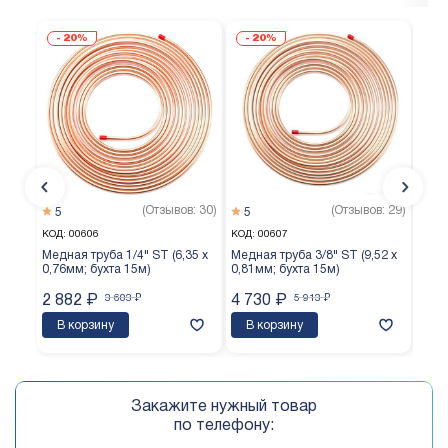
20%
20%
(Отзывов: 30)
(Отзывов: 29)
5
5
5
КОД:
00606
КОД:
00607
КОД:
Медная труба 1/4" ST (6,35 х
Медная труба 3/8" ST (9,52 х
Медн
0,76мм; бухта 15м)
0,81мм; бухта 15м)
0,65
2 882
₽
3 603
₽
4 730
₽
5 913
₽
3 8
В корзину
В корзину
В 
Закажите нужный товар
по телефону: