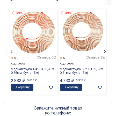
20%
20%
(Отзывов: 30)
(Отзывов: 29)
5
5
5
КОД:
00606
КОД:
00607
КОД:
Медная труба 1/4" ST (6,35 х
Медная труба 3/8" ST (9,52 х
Медн
0,76мм; бухта 15м)
0,81мм; бухта 15м)
0,65
2 882
₽
3 603
₽
4 730
₽
5 913
₽
3 8
В корзину
В корзину
В 
Закажите нужный товар
по телефону: