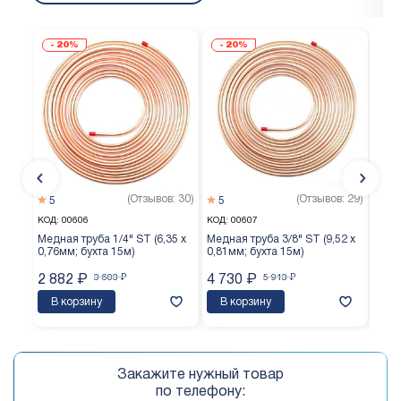
20%
20%
(Отзывов: 30)
(Отзывов: 29)
5
5
5
КОД:
00606
КОД:
00607
КОД:
Медная труба 1/4" ST (6,35 х
Медная труба 3/8" ST (9,52 х
Медн
0,76мм; бухта 15м)
0,81мм; бухта 15м)
0,65
2 882
₽
3 603
₽
4 730
₽
5 913
₽
3 8
В корзину
В корзину
В 
Закажите нужный товар
по телефону: